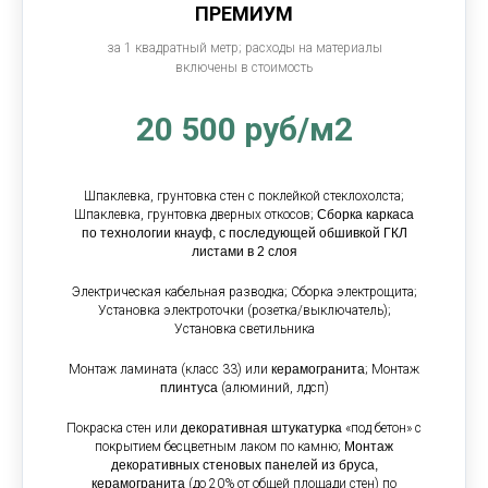
ПРЕМИУМ
за 1 квадратный метр; расходы на материалы
включены в стоимость
20 500 руб/м2
Шпаклевка, грунтовка стен с поклейкой стеклохолста;
Шпаклевка, грунтовка дверных откосов;
Сборка каркаса
по технологии кнауф, с последующей обшивкой ГКЛ
листами в 2 слоя
Электрическая кабельная разводка; Сборка электрощита;
Установка электроточки (розетка/выключатель);
Установка светильника
Монтаж ламината (класс 33) или
керамогранита
; Монтаж
плинтуса
(алюминий, лдсп)
Покраска стен или
декоративная штукатурка
«под бетон» с
покрытием бесцветным лаком по камню;
Монтаж
декоративных стеновых панелей из бруса,
керамогранита
(до 20% от общей площади стен) по